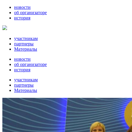
новости
об организаторе
история
участникам
партнеры
Материалы
новости
об организаторе
история
участникам
партнеры
Материалы